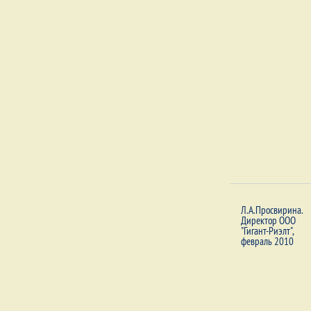
Л.А.Просвирина.
Директор ООО
"Гигант-Риэлт",
февраль 2010