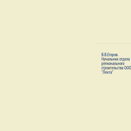
В.В.Егоров.
Начальник отдела
регионального
строительства ОО
"Лента"