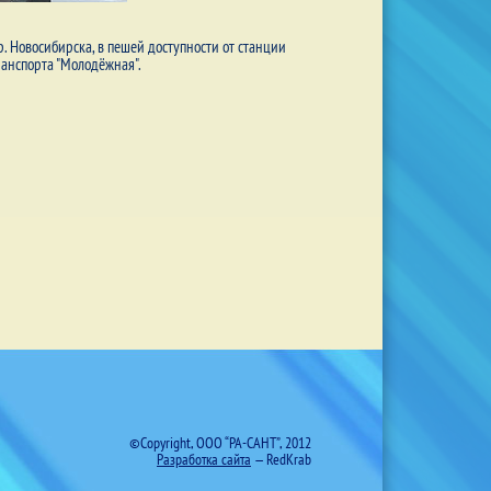
. Новосибирска, в пешей доступности от станции
ранспорта "Молодёжная".
©Copyright, ООО “РА-САНТ”, 2012
Разработка сайта
— RedKrab