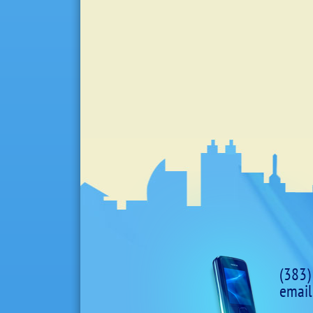
(383)
email