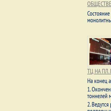
ОБЩЕСТВЕ
Состояние 
монолитны
ТЦ НА ПЛ
На конец а
1. Оконче
тоннелей 
2. Ведутс