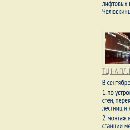
лифтовых 
Челюскинц
ТЦ НА ПЛ
В сентябре
1. по уст
стен, пере
лестниц и
2. монтаж
станции м