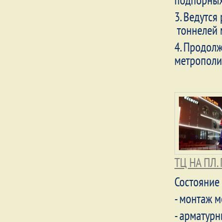
подпорных
3. Ведутся
тоннелей 
4. Продол
метрополи
ТЦ НА ПЛ
Состояние 
- монтаж 
- арматурн