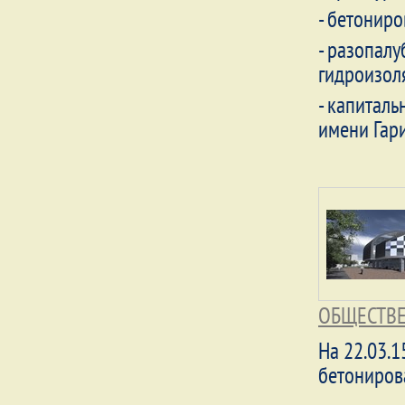
- бетонир
- разопал
гидроизол
- капитал
имени Гар
ОБЩЕСТВЕ
На 22.03.1
бетонирова