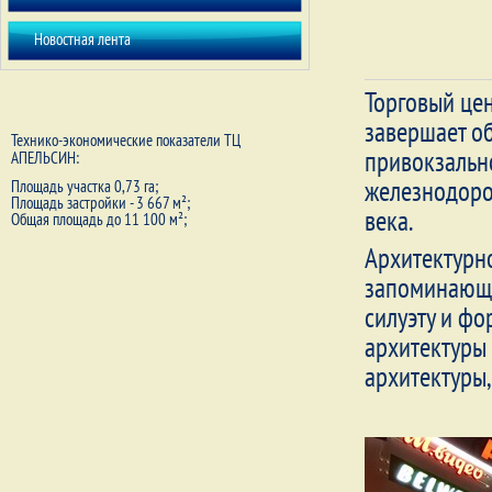
Новостная лента
Торговый це
завершает о
Технико-экономические показатели ТЦ
привокзальн
АПЕЛЬСИН:
железнодоро
Площадь участка 0,73 га;
Площадь застройки - 3 667 м²;
века.
Общая площадь до 11 100 м²;
Архитектурн
запоминающе
силуэту и ф
архитектуры
архитектуры,