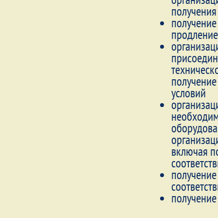
получения
получение
продление
организаци
присоедин
техническ
получение
условий
организац
необходим
оборудован
организац
включая п
соответст
получение
соответст
получение