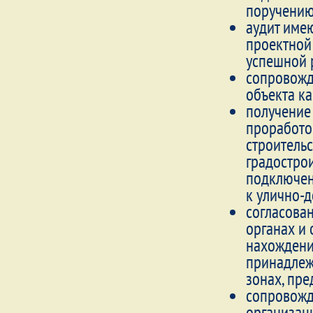
поручени
аудит име
проектной
успешной 
сопровожд
объекта ка
получение
проработок
строитель
градострои
подключен
к улично-
согласова
органах и 
нахождения
принадлеж
зонах, пр
сопровожд
организац