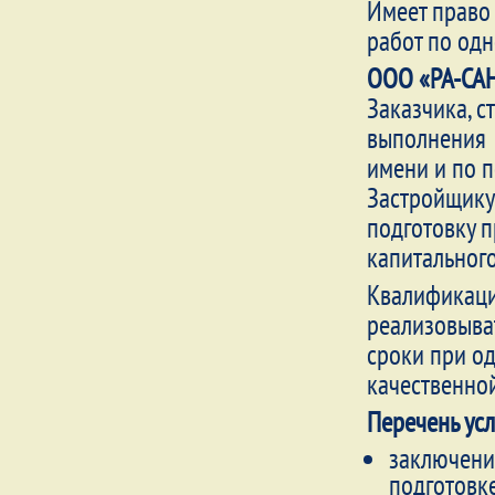
Имеет право
работ по од
ООО «РА-СА
Заказчика, с
выполнения 
имени и по 
Застройщику
подготовку 
капитального
Квалификаци
реализовыва
сроки при о
качественно
Перечень ус
заключени
подготовке